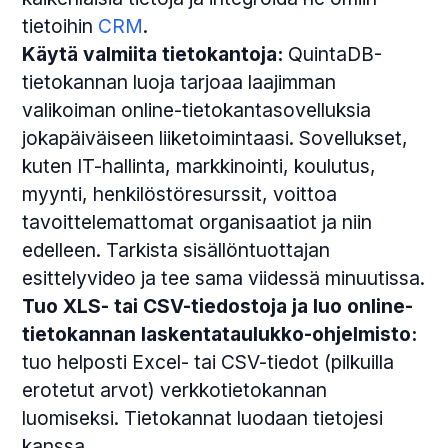
tietoihin
CRM
.
Käytä valmiita tietokantoja:
QuintaDB-
tietokannan luoja tarjoaa laajimman
valikoiman online-tietokantasovelluksia
jokapäiväiseen liiketoimintaasi. Sovellukset,
kuten IT-hallinta, markkinointi, koulutus,
myynti, henkilöstöresurssit, voittoa
tavoittelemattomat organisaatiot ja niin
edelleen. Tarkista sisällöntuottajan
esittelyvideo ja tee sama viidessä minuutissa.
Tuo XLS- tai CSV-tiedostoja ja luo online-
tietokannan laskentataulukko-ohjelmisto:
tuo helposti Excel- tai CSV-tiedot (pilkuilla
erotetut arvot) verkkotietokannan
luomiseksi. Tietokannat luodaan tietojesi
kanssa.