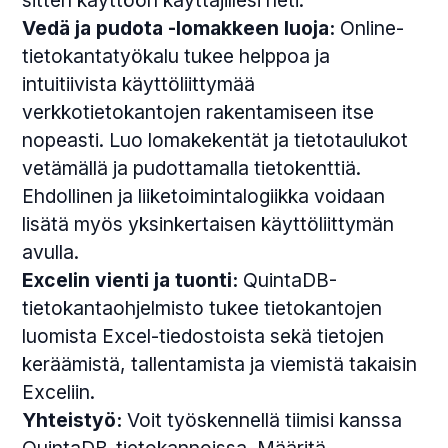
Vedä ja pudota -lomakkeen luoja:
Online-
tietokantatyökalu tukee helppoa ja
intuitiivista käyttöliittymää
verkkotietokantojen rakentamiseen itse
nopeasti. Luo lomakekentät ja tietotaulukot
vetämällä ja pudottamalla tietokenttiä.
Ehdollinen ja liiketoimintalogiikka voidaan
lisätä myös yksinkertaisen käyttöliittymän
avulla.
Excelin vienti ja tuonti:
QuintaDB-
tietokantaohjelmisto tukee tietokantojen
luomista Excel-tiedostoista sekä tietojen
keräämistä, tallentamista ja viemistä takaisin
Exceliin.
Yhteistyö:
Voit työskennellä tiimisi kanssa
QuintaDB-tietokannoissa. Määritä