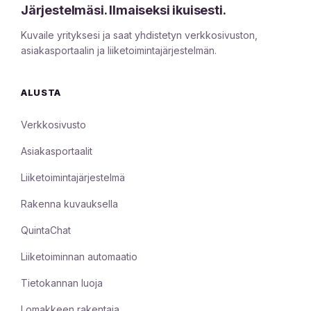
Järjestelmäsi. Ilmaiseksi ikuisesti.
Kuvaile yrityksesi ja saat yhdistetyn verkkosivuston,
asiakasportaalin ja liiketoimintajärjestelmän.
ALUSTA
Verkkosivusto
Asiakasportaalit
Liiketoimintajärjestelmä
Rakenna kuvauksella
QuintaChat
Liiketoiminnan automaatio
Tietokannan luoja
Lomakkeen rakentaja