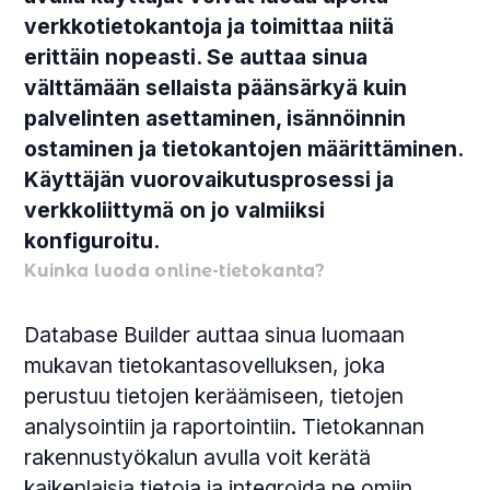
verkkotietokantoja ja toimittaa niitä
erittäin nopeasti. Se auttaa sinua
välttämään sellaista päänsärkyä kuin
palvelinten asettaminen, isännöinnin
ostaminen ja tietokantojen määrittäminen.
Käyttäjän vuorovaikutusprosessi ja
verkkoliittymä on jo valmiiksi
konfiguroitu.
Kuinka luoda online-tietokanta?
Database Builder auttaa sinua luomaan
mukavan tietokantasovelluksen, joka
perustuu tietojen keräämiseen, tietojen
analysointiin ja raportointiin. Tietokannan
rakennustyökalun avulla voit kerätä
kaikenlaisia ​​tietoja ja integroida ne omiin