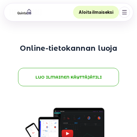
Aloita ilmaiseksi
Avaa 
Online-tietokannan luoja
LUO ILMAINEN KÄYTTÄJÄTILI