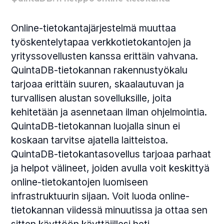
Online-tietokantajärjestelmä muuttaa
työskentelytapaa verkkotietokantojen ja
yrityssovellusten kanssa erittäin vahvana.
QuintaDB-tietokannan rakennustyökalu
tarjoaa erittäin suuren, skaalautuvan ja
turvallisen alustan sovelluksille, joita
kehitetään ja asennetaan ilman ohjelmointia.
QuintaDB-tietokannan luojalla sinun ei
koskaan tarvitse ajatella laitteistoa.
QuintaDB-tietokantasovellus tarjoaa parhaat
ja helpot välineet, joiden avulla voit keskittyä
online-tietokantojen luomiseen
infrastruktuurin sijaan. Voit luoda online-
tietokannan viidessä minuutissa ja ottaa sen
sitten käyttöön käyttäjillesi heti.