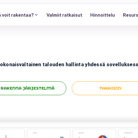
 voit rakentaa?
Valmiit ratkaisut
Hinnoittelu
Resurs
okonaisvaltainen talouden hallinta yhdessä sovellukses
RAKENNA JÄRJESTELMÄ
TAKAISIN