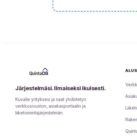
ALU
Verkk
Järjestelmäsi. Ilmaiseksi ikuisesti.
Asiak
Kuvaile yrityksesi ja saat yhdistetyn
verkkosivuston, asiakasportaalin ja
Liiket
liiketoimintajärjestelmän.
Raken
Quint