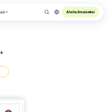
Aloita ilmaiseksi
sit
sa