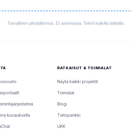
Turvallinen pilvitallennus. Ei asennusta. Toimii kaikilla laitteilla.
STA
RATKAISUT & TOIMIALAT
osivusto
Näytä kaikki projektit
asportaalit
Toimialat
oimintajärjestelmä
Blogi
na kuvauksella
Tietopankki
aChat
UKK