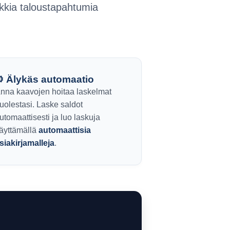
aikkia taloustapahtumia
️ Älykäs automaatio
nna kaavojen hoitaa laskelmat
uolestasi. Laske saldot
utomaattisesti ja luo laskuja
äyttämällä
automaattisia
siakirjamalleja
.