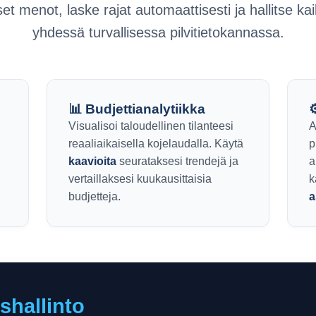
et menot, laske rajat automaattisesti ja hallitse k
yhdessä turvallisessa pilvitietokannassa.
📊 Budjettianalytiikka
⚙
Visualisoi taloudellinen tilanteesi
A
reaaliaikaisella kojelaudalla. Käytä
p
kaavioita
seurataksesi trendejä ja
a
vertaillaksesi kuukausittaisia
k
budjetteja.
a
shallinto