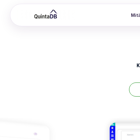
Mitä
K