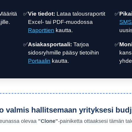
ääritä
✅
Vie tiedot:
Lataa talousraportit
✅
Pika
ille.
Excel- tai PDF-muodossa
SMS/
Raporttien
kautta.
uusi
✅
Asiakasportaali:
Tarjoa
✅
Moni
sidosryhmille pääsy tietoihin
kansa
Portaalin
kautta.
yhde
o valmis hallitsemaan yrityksesi budj
reunassa olevaa
"Clone"
-painiketta ottaaksesi tämän tal