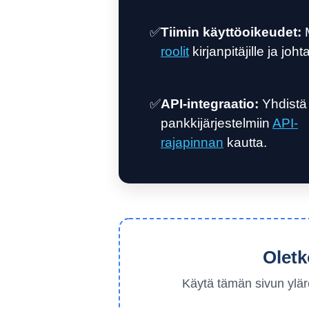
✅
Tiimin käyttöoikeudet:
M
roolit
kirjanpitäjille ja johtaj
✅
API-integraatio:
Yhdistä
pankkijärjestelmiin
API-
rajapinnan
kautta.
Oletk
Käytä tämän sivun ylä