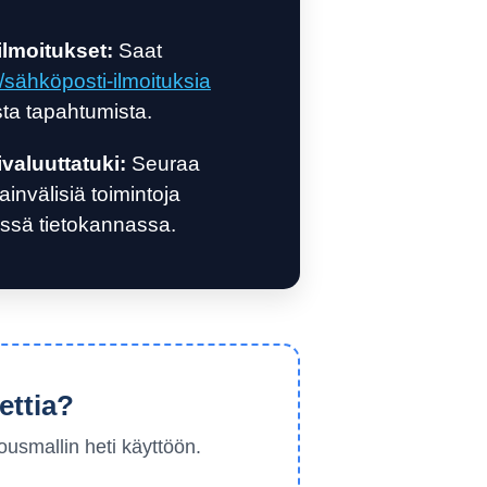
ilmoitukset:
Saat
sähköposti-ilmoituksia
sta tapahtumista.
valuuttatuki:
Seuraa
invälisiä toimintoja
ssä tietokannassa.
ettia?
ousmallin heti käyttöön.