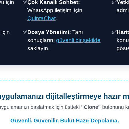
 için
✅
Çok Kanallı Sohbet:
✅
Yetk
WhatsApp iletişimi için
admi
QuintaChat
.
 için
✅
Dosya Yönetimi:
Tanı
✅
Hari
sonuçlarını
güvenli bir şekilde
konu
saklayın.
göste
uygulamanızı dijitalleştirmeye hazır m
 uygulamanızı başlatmak için üstteki
"Clone"
butonunu ku
Güvenli. Güvenilir. Bulut Hazır Depolama.