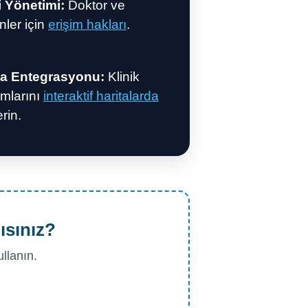
i Yönetimi:
Doktor ve
nler için
erişim hakları
.
ta Entegrasyonu:
Klinik
mlarını
interaktif haritalarda
rin.
ısınız?
llanın.