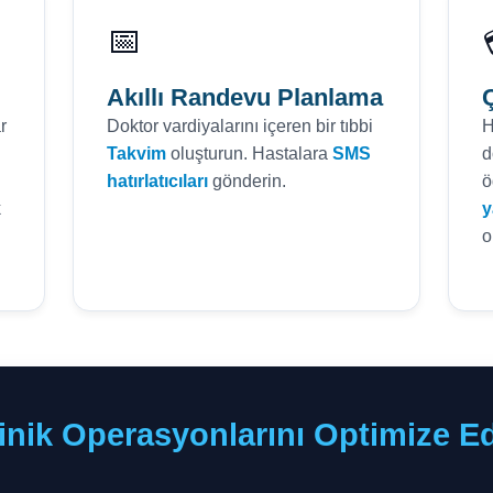
📅
Akıllı Randevu Planlama
r
Doktor vardiyalarını içeren bir tıbbi
H
Takvim
oluşturun. Hastalara
SMS
d
hatırlatıcıları
gönderin.
ö
k
y
o
inik Operasyonlarını Optimize E