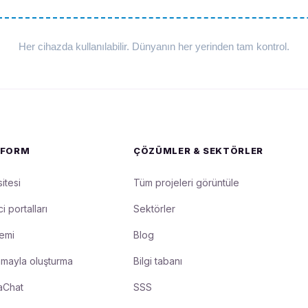
Her cihazda kullanılabilir. Dünyanın her yerinden tam kontrol.
TFORM
ÇÖZÜMLER & SEKTÖRLER
itesi
Tüm projeleri görüntüle
i portalları
Sektörler
temi
Blog
amayla oluşturma
Bilgi tabanı
aChat
SSS