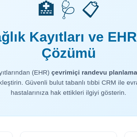
🏥 🩺 📋
Sağlık Kayıtları ve EH
Çözümü
ayıtlarından (EHR)
çevrimiçi randevu planlam
leştirin. Güvenli bulut tabanlı tıbbi CRM ile evra
hastalarınıza hak ettikleri ilgiyi gösterin.