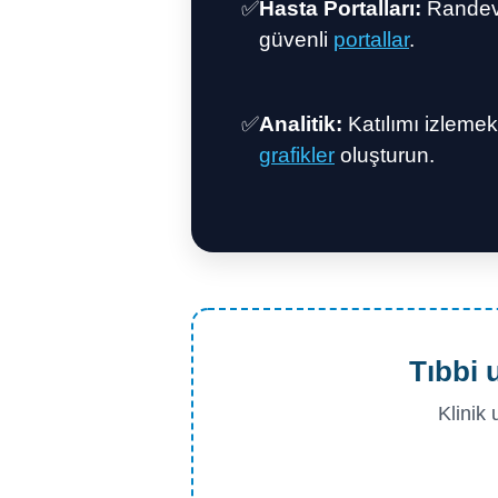
✅
Hasta Portalları:
Randevu
güvenli
portallar
.
✅
Analitik:
Katılımı izlemek
grafikler
oluşturun.
Tıbbi 
Klinik