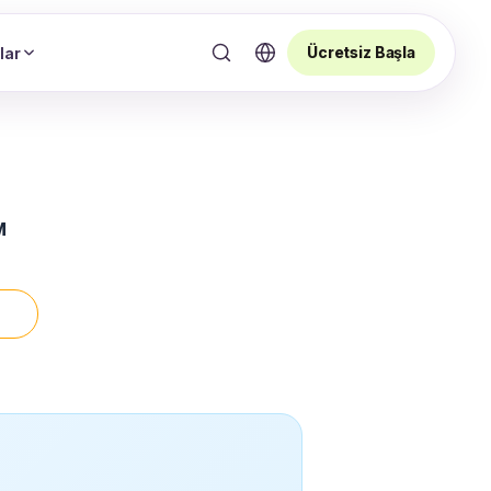
Ücretsiz Başla
lar
M