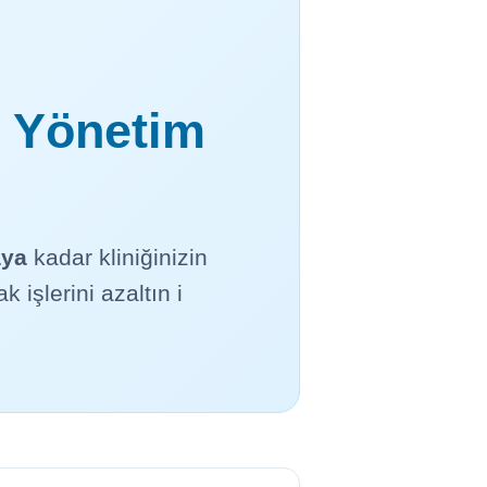
R Yönetim
aya
kadar kliniğinizin
k işlerini azaltın і