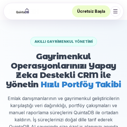
Ücretsiz Başla
Navi
AKILLI GAYRIMENKUL YÖNETIMI
Gayrimenkul
Operasyonlarınızı Yapay
Zeka Destekli CRM ile
Yönetin
Hızlı Portföy Takibi
Emlak danışmanlarının ve gayrimenkul geliştiricilerin
karşılaştığı veri dağınıklığı, portföy çakışmaları ve
manuel raporlama süreçlerini QuintaDB ile ortadan
kaldırın. İş süreçlerinizi doğal dille tarif ederek
QuintaDB AI sayesinde size özel iş alanınızı anında