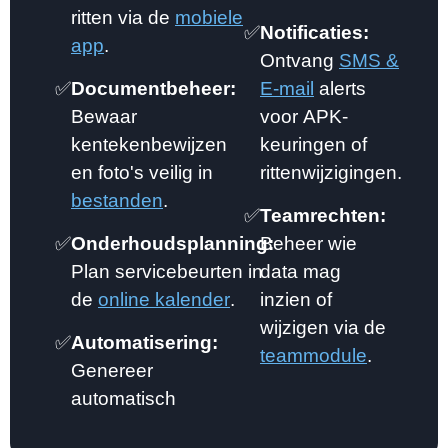
ritten via de
mobiele
✅
Notificaties:
app
.
Ontvang
SMS &
✅
Documentbeheer:
E-mail
alerts
Bewaar
voor APK-
kentekenbewijzen
keuringen of
en foto's veilig in
rittenwijzigingen.
bestanden
.
✅
Teamrechten:
✅
Onderhoudsplanning:
Beheer wie
Plan servicebeurten in
data mag
de
online kalender
.
inzien of
wijzigen via de
✅
Automatisering:
teammodule
.
Genereer
automatisch