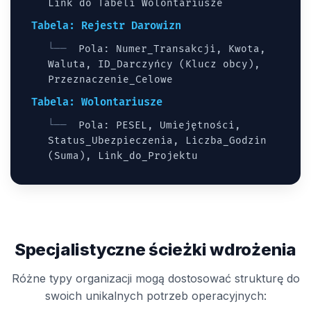
Link do Tabeli Wolontariusze
Tabela: Rejestr Darowizn
Pola: Numer_Transakcji, Kwota,
Waluta, ID_Darczyńcy (Klucz obcy),
Przeznaczenie_Celowe
Tabela: Wolontariusze
Pola: PESEL, Umiejętności,
Status_Ubezpieczenia, Liczba_Godzin
(Suma), Link_do_Projektu
Specjalistyczne ścieżki wdrożenia
Różne typy organizacji mogą dostosować strukturę do
swoich unikalnych potrzeb operacyjnych: