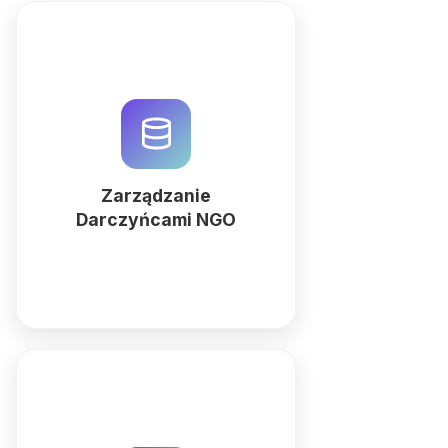
Zoptymalizuj zarządzanie
darczyńcami w swoim NGO
dzięki QuintaDB. Buduj relacyjne
bazy danych i automatyzuj
procesy fundraisingowe z
pomocą AI. Wypróbuj teraz!
Zarządzanie
Darczyńcami NGO
Więcej
Zoptymalizuj zarządzanie