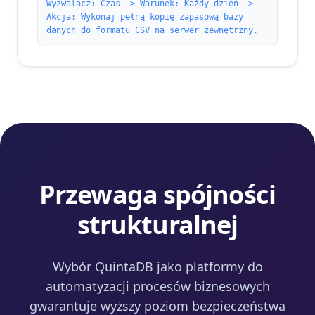
Wyzwalacz: Czas -> Warunek: Każdy dzień ->
Akcja: Wykonaj pełną kopię zapasową bazy
danych do formatu CSV na serwer zewnętrzny.
Przewaga spójności
strukturalnej
Wybór QuintaDB jako platformy do
automatyzacji procesów biznesowych
gwarantuje wyższy poziom bezpieczeństwa