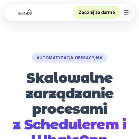
Zacznij za darmo
Otwór
AUTOMATYZACJA OPERACYJNA
Skalowalne
zarządzanie
procesami
z Schedulerem i