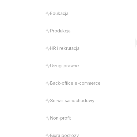
Edukacja
Produkcja
HR i rekrutacja
Usługi prawne
Back-office e-commerce
Serwis samochodowy
Non-profit
Biura podróży