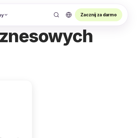
Zacznij za darmo
by
biznesowych
ządzanie
ści dzięki
 danych
j workflow i
ocą AI CRM