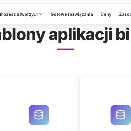
 możesz utworzyć?
Gotowe rozwiązania
Ceny
Zaso
blony aplikacji 
Zoptymalizuj zarządzanie
Zoptymalizuj zar
najemcami i mieszkańcami dzięki
ofertami nieruchomo
inteligentnemu CRM. Twórz bazy
relacyjnej bazie
danych, automatyzuj płatności i
QuintaDB. Automatyzu
raporty z QuintaDB AI. Sprawdź
twórz portale z pom