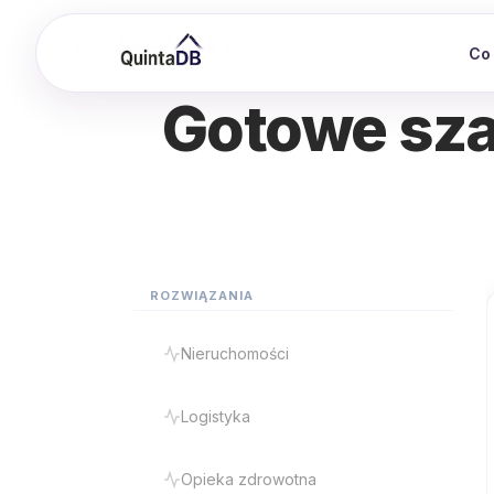
Co
Gotowe sza
ROZWIĄZANIA
Nieruchomości
Logistyka
Opieka zdrowotna