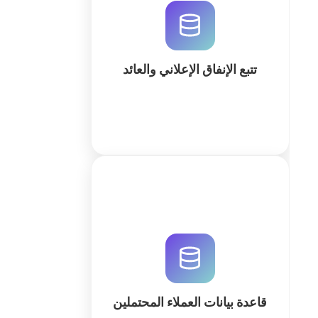
باستخدام QuintaDB. ابنِ نظام تتبع
متكامل مدعوم بالذكاء الاصطناعي
لتحسين الإنفاق وزيادة الأرباح. ابدأ مجاناً
اليوم.
تتبع الإنفاق الإعلاني والعائد
كثر
صمم قاعدة بيانات العملاء المحتملين
الخاصة بك باستخدام QuintaDB AI.
نظام سحابي متكامل لإدارة المبيعات،
تتبع المسارات، وأتمتة سير العمل لزيادة
التحويل بفعالية.
قاعدة بيانات العملاء المحتملين
كثر