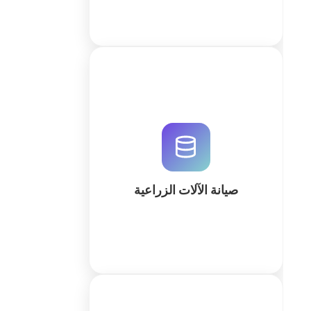
قم بتحويل إدارة صيانة معداتك الزراعية
إلى نظام رقمي متكامل. تتبع الإصلاحات
والمخزون والجداول الزمنية بذكاء مع
حلول QuintaDB المخصصة للقطاع
الزراعي.
صيانة الآلات الزراعية
كثر