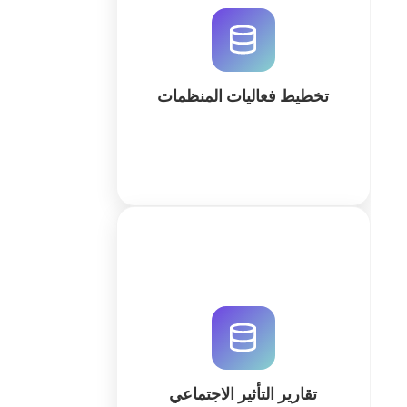
المنظمات يجمع بين قواعد البيانات
العلاقية والأتمتة الذكية. قم بإنشاء
مساحة عمل مخصصة لإدارة الضيوف
والميزانيات والجداول الزمنية بدقة.
تخطيط فعاليات المنظمات
كثر
قم بقياس وتوثيق أثرك الاجتماعي
باستخدام QuintaDB. حلول متكاملة
لإدارة البيانات والتقارير مدعومة بالذكاء
الاصطناعي لتعزيز الشفافية والكفاءة
المؤسسية.
تقارير التأثير الاجتماعي