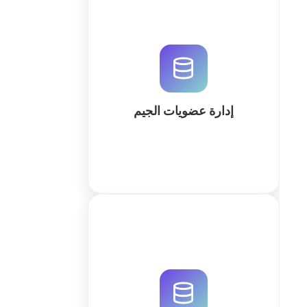
قم ببناء نظام متكامل لإدارة عضويات
الجيم والاشتراكات والمدفوعات
باستخدام QuintaDB. حلول قاعدة
بيانات ذكية وأتمتة متطورة لنمو صالتك
الرياضية بكفاءة عالية.
إدارة عضويات الجيم
كثر
قم بإنشاء نظام متطور لجدولة التدريب
الشخصي وإدارة العملاء باستخدام
QuintaDB. حلول قاعدة بيانات علائقية
وأتمتة ذكية لنمو أعمالك الرياضية