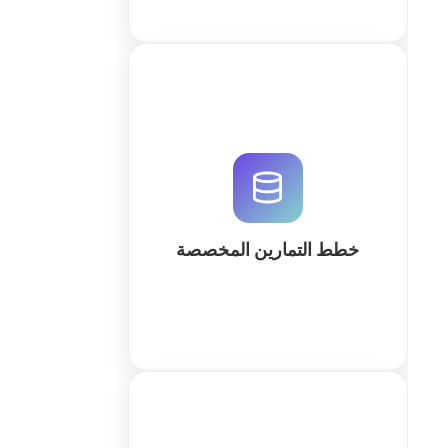
قم بإنشاء نظام إدارة خطط التمارين
المخصصة باستخدام QuintaDB. حل
متكامل للمدربين والصالات الرياضية
لتتبع تقدم العملاء وأتمتة الجداول بالذكاء
الاصطناعي.
خطط التمارين المخصصة
كثر