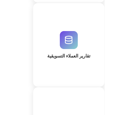
أنشئ نظاماً متكاملاً لتقارير العملاء
التسويقية باستخدام QuintaDB. حلول
مخصصة تعتمد على الذكاء الاصطناعي
لتحليل البيانات وأتمتة التقارير بدقة
عالية.
تقارير العملاء التسويقية
كثر
تتبع ميزانية إعلاناتك وحساب العائد بدقة