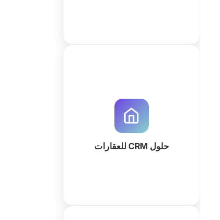
قم بإدارة أصولك العقارية بكفاءة مع
QuintaDB. نظام CRM مخصص لإدارة
الوحدات، العقود، والعملاء، يتم إنشاؤه
وتخصيصه بواسطة الذكاء الاصطناعي
لتحسين سير العمل.
حلول CRM للعقارات
كثر