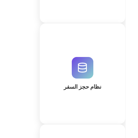
صمم نظام حجز سفر متكامل باستخدام
QuintaDB. قم ببناء قواعد بيانات العملاء
والحجوزات وأتمتة العمليات باستخدام
منشئ مساحة العمل المدعوم بالذكاء
الاصطناعي.
نظام حجز السفر
كثر