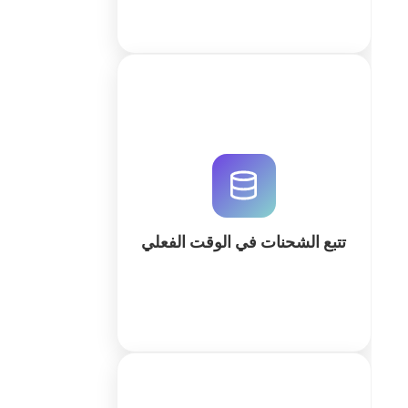
نظام تتبع شحنات احترافي لإدارة
العمليات اللوجستية والميل الأخير. قم
ببناء قاعدة بيانات متكاملة وأتمتة
الإشعارات باستخدام QuintaDB والذكاء
الاصطناعي.
تتبع الشحنات في الوقت الفعلي
كثر