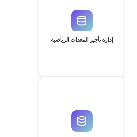
قم بتحسين إدارة تأجير المعدات
الرياضية باستخدام نظام سحابي
مخصص. تتبع المخزون، الحجوزات،
والصيانة بكفاءة عالية عبر منصة
QuintaDB المعززة بالذكاء الاصطناعي.
إدارة تأجير المعدات الرياضية
كثر
نظّم عمليات إنتاج المحتوى في وكالتك
باستخدام تقويم محتوى احترافي
ومخصص. استخدم الذكاء الاصطناعي
لإنشاء مساحة عمل متكاملة لإدارة
الحملات والموافقات والتقارير.