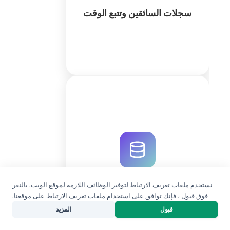
القانوني.
سجلات السائقين وتتبع الوقت
كثر
نظم عمليات التوصيل وحسن المسارات
باستخدام نظام جدولة التوصيل المتطور
من QuintaDB. اعتمد على الذكاء
الاصطناعي لإنشاء قاعدة بياناتك وأتمتة
المهام اللوجستية المعقدة بسهولة.
نظام جدولة التوصيل
نستخدم ملفات تعريف الارتباط لتوفير الوظائف اللازمة لموقع الويب. بالنقر
كثر
فوق قبول ، فإنك توافق على استخدام ملفات تعريف الارتباط على موقعنا.
منشئ المشاريع بالذكاء الاصطناعي
قبول
المزيد