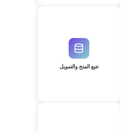
قم بتحسين إدارة المنح والتمويل عبر
نظام متكامل يتتبع الميزانيات، المواعيد
النهائية، والامتثال. استخدم الذكاء
الاصطناعي لبناء مساحة عمل مخصصة
في QuintaDB.
تتبع المنح والتمويل
كثر
نظام متكامل لتخطيط فعاليات