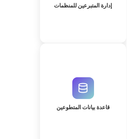
إدارة المتبرعين للمنظمات
كثر
أنشئ قاعدة بيانات متطوعين احترافية
لإدارة السجلات، وتتبع الساعات، وتنظيم
الفعاليات بكفاءة عالية. استخدم الذكاء
الاصطناعي لبناء نظامك المخصص في
دقائق عبر QuintaDB.
قاعدة بيانات المتطوعين
كثر