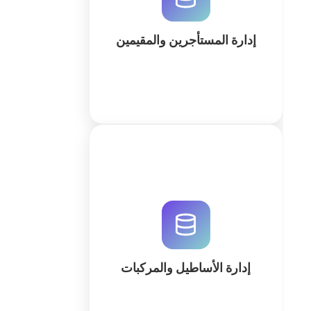
قاعدة بيانات سحابية متطورة وبوابة
مخصصة. ابدأ الآن مجاناً.
إدارة المستأجرين والمقيمين
كثر
قم بتحسين كفاءة أسطولك مع نظام
إدارة المركبات المتطور من QuintaDB.
تتبع الصيانة، الوقود، والسائقين في
منصة موحدة مدعومة بالذكاء
الاصطناعي. ابدأ مجاناً اليوم.
إدارة الأساطيل والمركبات
كثر