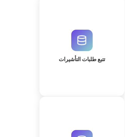
قم بأتمتة وتتبع طلبات التأشيرات بكفاءة
عالية باستخدام QuintaDB. نظام
متكامل لإدارة المستندات، تنبيهات
تلقائية، وبوابة عملاء آمنة مدعومة
بالذكاء الاصطناعي.
تتبع طلبات التأشيرات
كثر
صمم نظام إدارة ملفات تعريف
المسافرين المخصص لك مع QuintaDB.