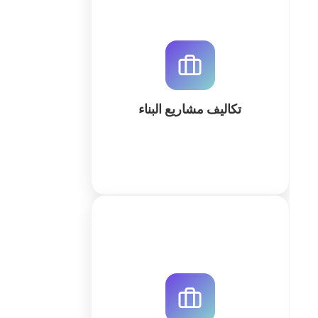
نظام QuintaDB المتطور لإدارة تكاليف
مشاريع البناء. تتبع الميزانيات
والمستخلصات وأوامر التغيير بدقة
متناهية عبر مساحة عمل مخصصة يتم
إنشاؤها باستخدام الذكاء الاصطناعي.
تكاليف مشاريع البناء
كثر
أتمتة سجلات الموقع الإنشائي وتقارير
العمل اليومية باستخدام QuintaDB. قم
بتوليد مساحة عمل مخصصة بالذكاء
الاصطناعي لتتبع الموارد والتقدم بدقة.