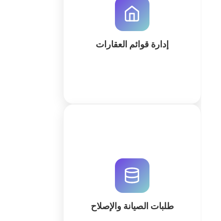
متطورة. قم بتبسيط عملياتك اليومية
وأتمتة عقود الإيجار والتقارير عبر نظام
ذكي وقابل للتوسع.
إدارة قوائم العقارات
كثر
قم برقمنة وأتمتة طلبات الصيانة
والإصلاح باستخدام QuintaDB. تتبع
الأعطال، أدر الفنيين، وولد التقارير عبر
نظام مخصص مدعوم بالذكاء
الاصطناعي.
طلبات الصيانة والإصلاح
كثر