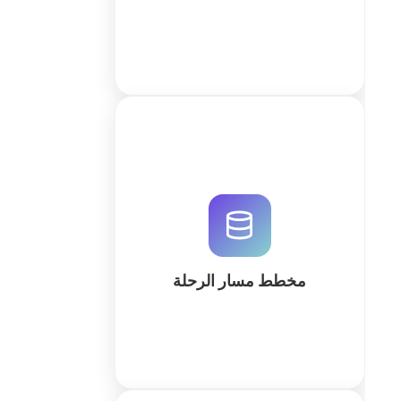
كثر
نظم مسارات الرحلات المعقدة بفعالية
باستخدام QuintaDB. قم بإنشاء جداول
زمنية، خرائط تفاعلية، ومخططات
ميزانية عبر نظام سحابي متطور مدعوم
بالذكاء الاصطناعي.
مخطط مسار الرحلة
كثر