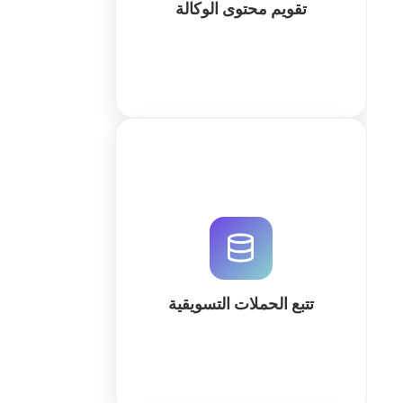
تقويم محتوى الوكالة
كثر
قم بتحسين أداء حملاتك التسويقية
باستخدام نظام تتبع مخصص مبني
بواسطة QuintaDB AI. تتبع العائد على
الاستثمار، أتمتة التقارير، وإدارة البيانات
في بيئة سحابية واحدة.
تتبع الحملات التسويقية
كثر