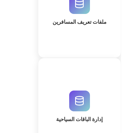
استخدم الذكاء الاصطناعي لإنشاء قواعد
بيانات علائقية، نماذج ذكية، ولوحات
تحكم متطورة لقطاع السفر.
ملفات تعريف المسافرين
كثر
نظم الباقات السياحية والحجوزات
والعمليات الميدانية بكفاءة. استخدم
QuintaDB لبناء نظام سحابي متكامل
ومخصص لشركتك السياحية باستخدام
قوة الذكاء الاصطناعي.
إدارة الباقات السياحية
كثر