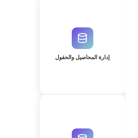
قم بتحسين إنتاجية مزارعك من خلال
نظام إدارة المحاصيل والحقول المتطور
من QuintaDB. تتبع الحصاد والري
والعمالة في نظام واحد. ابدأ الآن
باستخدام منشئ الذكاء الاصطناعي.
إدارة المحاصيل والحقول
كثر
قم برقمنة سجلات صحة الماشية وتتبع
التحصينات والإنتاجية باستخدام نظام
QuintaDB القابل للتخصيص والمدعوم