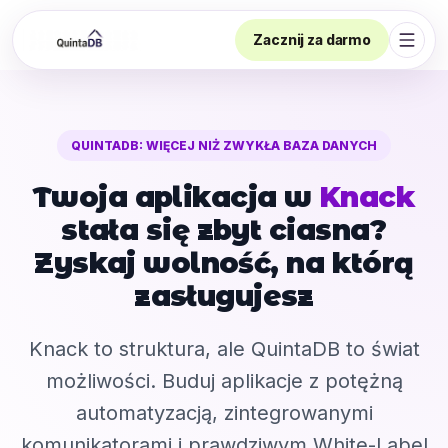
Zacznij za darmo
Otwór
QUINTADB: WIĘCEJ NIŻ ZWYKŁA BAZA DANYCH
Twoja aplikacja w
Knack
stała się zbyt ciasna?
Zyskaj wolność, na którą
zasługujesz
Knack to struktura, ale QuintaDB to świat
możliwości. Buduj aplikacje z potężną
automatyzacją, zintegrowanymi
komunikatorami i prawdziwym White-Label