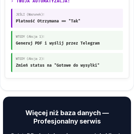
⚡ TWOJA AUTOMATYZACJA:
JEŚLI (Warunek):
Płatność Otrzymana == "Tak"
WTEDY (Akcja 1):
Generuj PDF i wyślij przez Telegram
WTEDY (Akcja 2):
Zmień status na "Gotowe do wysyłki"
Więcej niż baza danych —
Profesjonalny serwis