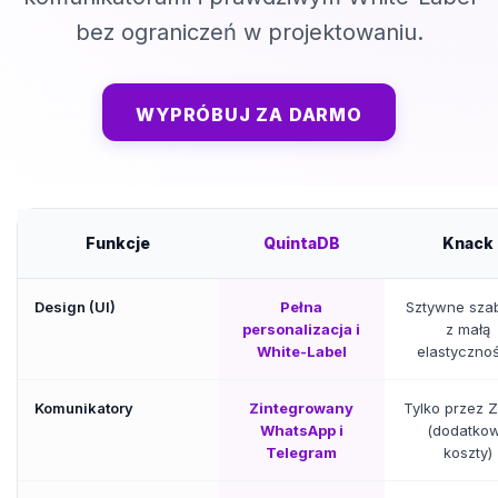
bez ograniczeń w projektowaniu.
WYPRÓBUJ ZA DARMO
Funkcje
QuintaDB
Knack
Design (UI)
Pełna
Sztywne sza
personalizacja i
z małą
White-Label
elastycznoś
Komunikatory
Zintegrowany
Tylko przez Z
WhatsApp i
(dodatko
Telegram
koszty)