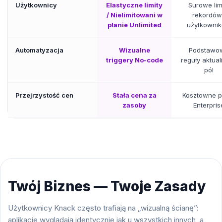
Użytkownicy
Elastyczne limity
Surowe lim
/ Nielimitowani w
rekordów 
planie Unlimited
użytkowni
Automatyzacja
Wizualne
Podstawo
triggery No-code
reguły aktuali
pól
Przejrzystość cen
Stała cena za
Kosztowne p
zasoby
Enterpris
Twój Biznes — Twoje Zasady
Użytkownicy Knack często trafiają na „wizualną ścianę”:
aplikacje wyglądają identycznie jak u wszystkich innych, a