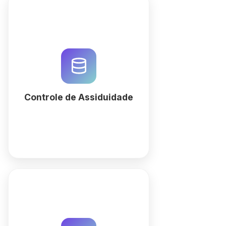
Otimize o controle de
assiduidade e banco de horas
com QuintaDB. Crie sistemas de
ponto personalizados com IA e
garanta conformidade total.
Comece agora!
Controle de Assiduidade
mais
Centralize seu acervo
pedagógico com uma biblioteca