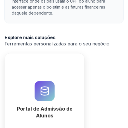
interface onde os pais usam o CPF do aluno para
acessar apenas o boletim e as faturas financeiras
daquele dependente.
Explore mais soluções
Ferramentas personalizadas para o seu negócio
Automatize a captação e
matrícula de estudantes com o
Portal de Admissão QuintaDB.
Gerencie documentos,
pagamentos e fluxos de
aprovação em uma única
Portal de Admissão de
plataforma.
Alunos
mais